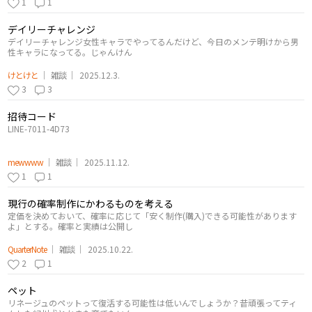
1
1
デイリーチャレンジ
デイリーチャレンジ女性キャラでやってるんだけど、今日のメンテ明けから男
性キャラになってる。じゃんけん
けとけと
雑談
2025.12.3.
3
3
招待コード
LINE-7011-4D73
mewwww
雑談
2025.11.12.
1
1
現行の確率制作にかわるものを考える
定価を決めておいて、確率に応じて「安く制作(購入)できる可能性があります
よ」とする。確率と実績は公開し
QuarterNote
雑談
2025.10.22.
2
1
ペット
リネージュのペットって復活する可能性は低いんでしょうか？昔頑張ってティ