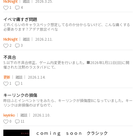
MidKnight
雑談
2026.3.25.
1
4
イベマ痛すぎ問題
どれくらいのキャラスペック想定してるのか分からないけど、こんな痛くする
必要あります？アデナ放出イベな
MidKnight
雑談
2026.2.11.
2
3
不具合
5.以下の不具合修正、ゲーム内変更を行いました。■2026年1月11日(日)に開
催された沈黙のラスタバドにて、
更新
雑談
2026.1.14.
1
1
キーリンクの損傷
昨日ふとインベントリをみたら、キーリンクが損傷度8になっていました。キー
リンクは非損傷のはずなので、
keyrinko
雑談
2026.1.10.
0
11
ｃｏｍｉｎｇ ｓｏｏｎ クラシック