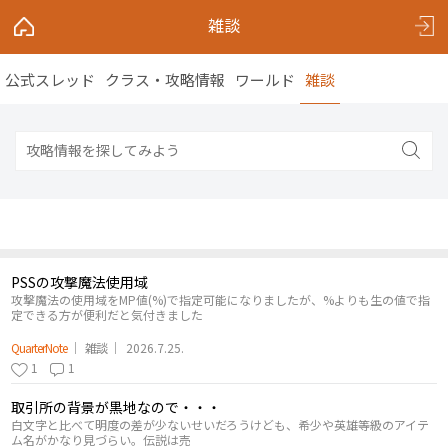
雑談
公式スレッド
クラス・攻略情報
ワールド
雑談
PSSの攻撃魔法使用域
攻撃魔法の使用域をMP値(%)で指定可能になりましたが、%よりも生の値で指
定できる方が便利だと気付きました
QuarterNote
雑談
2026.7.25.
1
1
取引所の背景が黒地なので・・・
白文字と比べて明度の差が少ないせいだろうけども、希少や英雄等級のアイテ
ム名がかなり見づらい。伝説は売