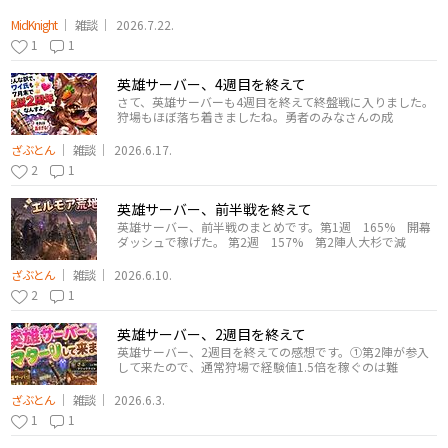
MidKnight
雑談
2026.7.22.
1
1
英雄サーバー、4週目を終えて
さて、英雄サーバーも4週目を終えて終盤戦に入りました。
狩場もほぼ落ち着きましたね。勇者のみなさんの成
ざぶとん
雑談
2026.6.17.
2
1
英雄サーバー、前半戦を終えて
英雄サーバー、前半戦のまとめです。第1週 165% 開幕
ダッシュで稼げた。 第2週 157% 第2陣人大杉で減
ざぶとん
雑談
2026.6.10.
2
1
英雄サーバー、2週目を終えて
英雄サーバー、2週目を終えての感想です。①第2陣が参入
して来たので、通常狩場で経験値1.5倍を稼ぐのは難
ざぶとん
雑談
2026.6.3.
1
1