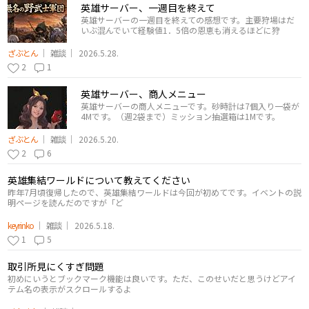
英雄サーバー、一週目を終えて
英雄サーバーの一週目を終えての感想です。主要狩場はだ
いぶ混んでいて経験値1．5倍の恩恵も消えるほどに狩
ざぶとん
雑談
2026.5.28.
2
1
英雄サーバー、商人メニュー
英雄サーバーの商人メニューです。砂時計は7個入り一袋が
4Mです。（週2袋まで）ミッション抽選箱は1Mです。
ざぶとん
雑談
2026.5.20.
2
6
英雄集結ワールドについて教えてください
昨年7月頃復帰したので、英雄集結ワールドは今回が初めてです。イベントの説
明ページを読んだのですが「ど
keyrinko
雑談
2026.5.18.
1
5
取引所見にくすぎ問題
初めにいうとブックマーク機能は良いです。ただ、このせいだと思うけどアイ
テム名の表示がスクロールするよ