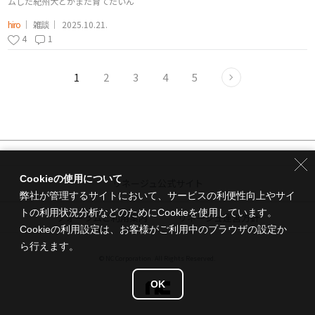
ムした紀州犬とかまた育てたいん
hiro
雑談
2025.10.21.
4
1
2
3
4
5
1
Cookieの使用について
リネージュ公式サイト
弊社が管理するサイトにおいて、サービスの利便性向上やサイ
トの利用状況分析などのためにCookieを使用しています。
フォーラムご利用案内
リネージュ運営方針
Cookieの利用設定は、お客様がご利用中のブラウザの設定か
ら行えます。
© NC Corporation. All Rights Reserved.
OK